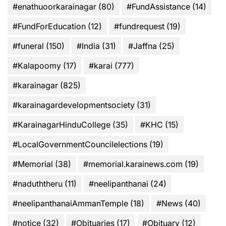
#enathuoorkarainagar
(80)
#FundAssistance
(14)
#FundForEducation
(12)
#fundrequest
(19)
#funeral
(150)
#India
(31)
#Jaffna
(25)
#Kalapoomy
(17)
#karai
(777)
#karainagar
(825)
#karainagardevelopmentsociety
(31)
#KarainagarHinduCollege
(35)
#KHC
(15)
#LocalGovernmentCouncilelections
(19)
#Memorial
(38)
#memorial.karainews.com
(19)
#naduththeru
(11)
#neelipanthanai
(24)
#neelipanthanaiAmmanTemple
(18)
#News
(40)
#notice
(32)
#Obituaries
(17)
#Obituary
(12)