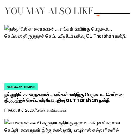
YOU MAY ALSO LIKE
MURUGAN TEMPLE
POSTED
நல்லூரில் காரைநகரான்… எங்கள் ஊரிற்கு பெருமை… செய்வன
IN
திருருந்தச் செய்…வீடியோ பதிவு GL Tharshan நன்றி
August 6, 2026
தீசன் திரவியநாதன்
on
Posted
by