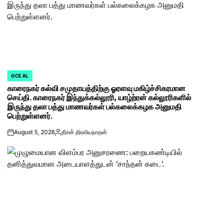
GCE AL
POSTED
காரைநகர் கல்வி சமுதாயத்திற்கு ஓரளவு மகிழ்ச்சிகரமான
IN
செய்தி. காரைநகர் இந்துக்கல்லூரி, யாழ்ற்ரன் கல்லூரிகளில்
இருந்து தலா பத்து மாணவர்கள் பல்கலைக்கழக அனுமதி
பெற்றுள்ளனர்.
August 5, 2026
தீசன் திரவியநாதன்
on
Posted
by