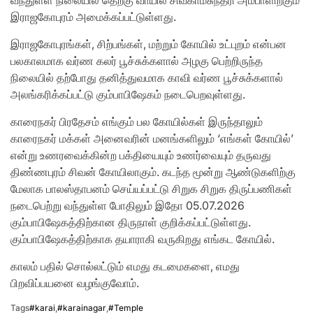
வந்துள்ள நிலையில் தெற்கு வாயில் சிவகாமசுந்தரி அம்பாளிற்கும்
இராஜகோபுரம் அமைக்கப்பட்டுள்ளது.
இராஜகோபுரங்கள், சிற்பங்கள், மற்றும் கோயில் உட்புறம் என்பன
பலகாலமாக வர்ண கலர் பூச்சுக்களால் அழகு பெற்றிருந்த
நிலையில் தற்போது தனித்துவமாக காவி வர்ண பூச்சுக்களால்
அலங்கரிக்கப்பட்டு கும்பாபிஷேகம் நடைபெறவுள்ளது.
காரைநகர் பிரதேசம் எங்கும் பல கோயில்கள் இருந்தாலும்
காரைநகர் மக்கள் அனைவரின் மனங்களிலும் ‘எங்கள் கோயில்’
என்று உணரவைக்கின்ற பக்தியையும் உணர்வையும் தருவது
திண்ணபுரம் சிவன் கோயிலாகும். கடந்த மூன்று ஆண்டுகளிற்கு
மேலாக பாலஸ்தாபனம் செய்யப்பட்டு சிறுக சிறுக திருப்பணிகள்
நடைபெற்று வந்துள்ள போதிலும் இதோ 05.07.2026
கும்பாபிஷேகத்திற்கான திருநாள் குறிக்கப்பட்டுள்ளது.
கும்பாபிஷேகத்திற்காக தயாராகி வருகிறது எங்கட கோயில்.
காலம் பதில் சொல்லட்டும் எமது கடமைகளை, எமது
பிறவிப்பயனை வழங்குவோம்.
Tags
#karai
,
#karainagar
,
#Temple