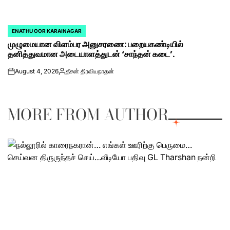
ENATHU OOR KARAINAGAR
POSTED
முழுமையான விளம்பர அனுசரணை: பறையகண்டியில்
IN
தனித்துவமான அடையாளத்துடன் ‘சாந்தன் கடை’.
August 4, 2026
தீசன் திரவியநாதன்
on
Posted
by
MORE FROM AUTHOR