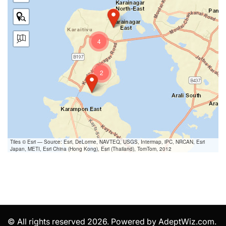
4
2
Tiles © Esri — Source: Esri, DeLorme, NAVTEQ, USGS, Intermap, iPC, NRCAN, Esri
Japan, METI, Esri China (Hong Kong), Esri (Thailand), TomTom, 2012
© All rights reserved 2026. Powered by AdeptWiz.com.