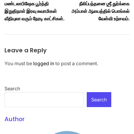
மண்டலாபிஷேக பூர்த்தி
நீலிப்பந்தனை ஶ்ரீ துர்க்கை
இறுதிநாள் இரவு சுவாமிகள்
அம்பாள் ஆலயத்தில் பொங்கல்
வீதியுலா வரும் நேரடி காட்சிகள்.
வேள்வி உற்சவம்.
Leave a Reply
You must be
logged in
to post a comment.
Search
Search
Author