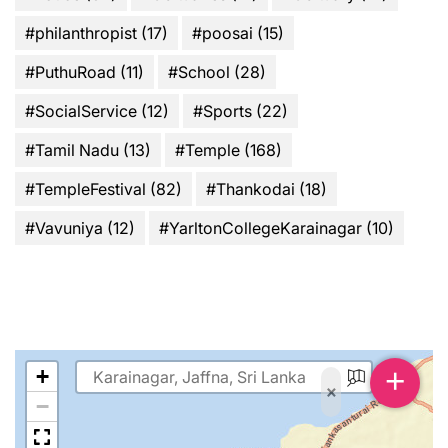
#philanthropist
(17)
#poosai
(15)
#PuthuRoad
(11)
#School
(28)
#SocialService
(12)
#Sports
(22)
#Tamil Nadu
(13)
#Temple
(168)
#TempleFestival
(82)
#Thankodai
(18)
#Vavuniya
(12)
#YarltonCollegeKarainagar
(10)
+
+
×
−