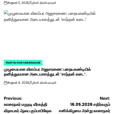
August 5, 2026
தீசன் திரவியநாதன்
on
Posted
by
ENATHU OOR KARAINAGAR
POSTED
முழுமையான விளம்பர அனுசரணை: பறையகண்டியில்
IN
தனித்துவமான அடையாளத்துடன் ‘சாந்தன் கடை’.
August 4, 2026
தீசன் திரவியநாதன்
on
Posted
by
Post
Previous:
Next:
காரைநகர் மருதடி வீரகத்தி
16.05.2026 எதிர்வரும்
navigation
விநாயகர் ஆலய கும்பாபிஷேக
சனிக்கிழமை அன்று காரைநகர்