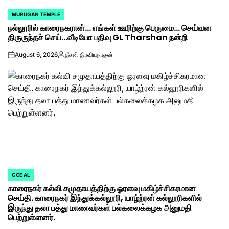
MURUGAN TEMPLE
POSTED
நல்லூரில் காரைநகரான்… எங்கள் ஊரிற்கு பெருமை… செய்வன
IN
திருருந்தச் செய்…வீடியோ பதிவு GL Tharshan நன்றி
August 6, 2026
தீசன் திரவியநாதன்
on
Posted
by
GCE AL
POSTED
காரைநகர் கல்வி சமுதாயத்திற்கு ஓரளவு மகிழ்ச்சிகரமான
IN
செய்தி. காரைநகர் இந்துக்கல்லூரி, யாழ்ற்ரன் கல்லூரிகளில்
இருந்து தலா பத்து மாணவர்கள் பல்கலைக்கழக அனுமதி
பெற்றுள்ளனர்.