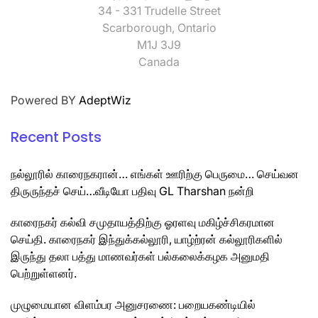
34 - 331 Trudelle Street
Scarborough, Ontario
M1J 3J9
Canada
Powered BY
AdeptWiz
Recent Posts
நல்லூரில் காரைநகரான்… எங்கள் ஊரிற்கு பெருமை… செய்வன
திருருந்தச் செய்…வீடியோ பதிவு GL Tharshan நன்றி
காரைநகர் கல்வி சமுதாயத்திற்கு ஓரளவு மகிழ்ச்சிகரமான
செய்தி. காரைநகர் இந்துக்கல்லூரி, யாழ்ற்ரன் கல்லூரிகளில்
இருந்து தலா பத்து மாணவர்கள் பல்கலைக்கழக அனுமதி
பெற்றுள்ளனர்.
முழுமையான விளம்பர அனுசரணை: பறையகண்டியில்