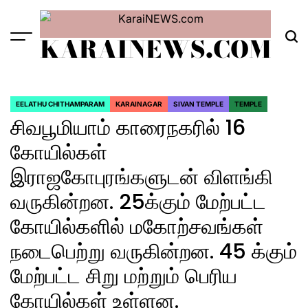
Skip
to
KARAINEWS.COM
content
Menu
Sea
EELATHU CHITHAMPARAM
KARAINAGAR
SIVAN TEMPLE
TEMPLE
POSTED
சிவபூமியாம் காரைநகரில் 16
IN
கோயில்கள்
இராஜகோபுரங்களுடன் விளங்கி
வருகின்றன. 25க்கும் மேற்பட்ட
கோயில்களில் மகோற்சவங்கள்
நடைபெற்று வருகின்றன. 45 க்கும்
மேற்பட்ட சிறு மற்றும் பெரிய
கோயில்கள் உள்ளன.