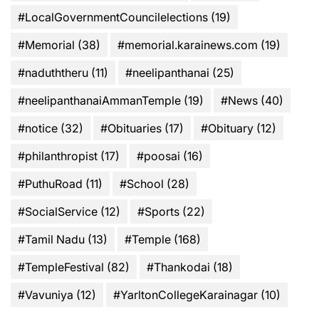
#LocalGovernmentCouncilelections
(19)
#Memorial
(38)
#memorial.karainews.com
(19)
#naduththeru
(11)
#neelipanthanai
(25)
#neelipanthanaiAmmanTemple
(19)
#News
(40)
#notice
(32)
#Obituaries
(17)
#Obituary
(12)
#philanthropist
(17)
#poosai
(16)
#PuthuRoad
(11)
#School
(28)
#SocialService
(12)
#Sports
(22)
#Tamil Nadu
(13)
#Temple
(168)
#TempleFestival
(82)
#Thankodai
(18)
#Vavuniya
(12)
#YarltonCollegeKarainagar
(10)