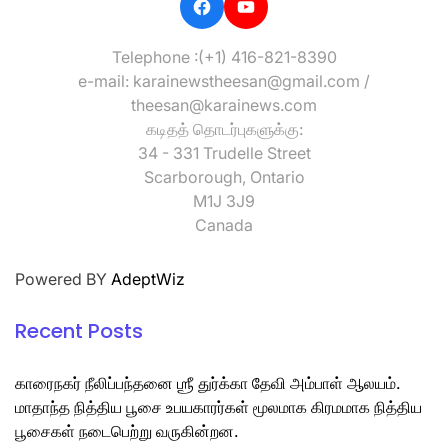
Telephone :(+1) 416-821-8390
e-mail: karainewstheesan@gmail.com /
theesan@karainews.com
கடிதத் தொடர்புகளுக்கு:
34 - 331 Trudelle Street
Scarborough, Ontario
M1J 3J9
Canada
Powered BY
AdeptWiz
Recent Posts
காரைநகர் நீலிப்பந்தனை ஶ்ரீ துர்க்கா தேவி அம்பாள் ஆலயம்.
மாதாந்த நித்திய பூசை உபயகாரர்கள் மூலமாக கிரமமாக நித்திய
பூசைகள் நடைபெற்று வருகின்றன.