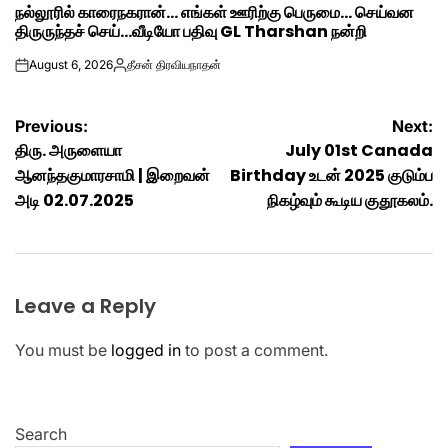
நல்லூரில் காரைநகரான்… எங்கள் ஊரிற்கு பெருமை… செய்வன
IN
திருருந்தச் செய்…வீடியோ பதிவு GL Tharshan நன்றி
August 6, 2026
தீசன் திரவியநாதன்
on
Posted
by
Post
Previous:
Next:
திரு. அருளையா
July 01st Canada
navigation
ஆனந்தகுமாரசாமி | இறைவன்
Birthday உடன் 2025 குடும்ப
அடி 02.07.2025
நிகழ்வும் கூடிய குதூகலம்.
Leave a Reply
You must be
logged in
to post a comment.
Search