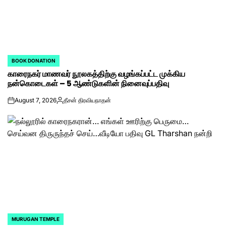
BOOK DONATION
POSTED
காரைநகர் மாணவர் நூலகத்திற்கு வழங்கப்பட்ட முக்கிய
IN
நன்கொடைகள் – 5 ஆண்டுகளின் நினைவுப்பதிவு
August 7, 2026
தீசன் திரவியநாதன்
on
Posted
by
MURUGAN TEMPLE
POSTED