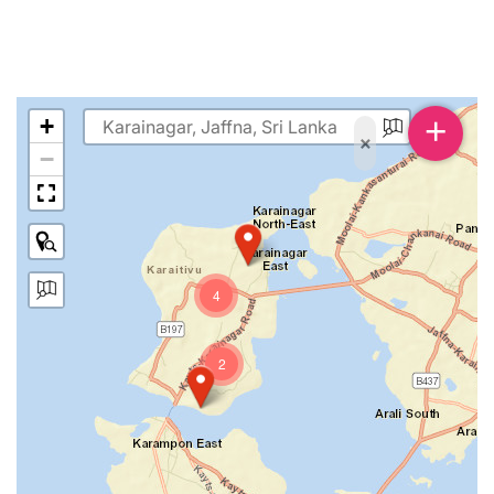
+
+
×
−
4
2