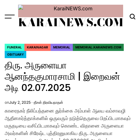
Skip
to
KARAINEWS.COM
content
Menu
Sea
FUNERAL
KARAINAGAR
MEMORIAL
MEMORIAL.KARAINEWS.COM
POSTED
OBITUARY
IN
திரு. அருளையா
ஆனந்தகுமாரசாமி | இறைவன்
அடி 02.07.2025
on
July 2, 2025
தீசன் திரவியநாதன்
காரைநகர் நீலிப்பந்தனை துர்க்கை அம்பாள் ஆலய வம்சாவழி
ஆதீனகர்த்தாக்களில் ஒருவரும் நடுத்தெருவை பிறப்பிடமாகவும்
மருதடியை வசிப்பிடமாகவும் கொண்ட விதானை அருளையா
அவர்களின் சிரேஷ்ட புத்திரனுமாகிய திரு. அருளையா