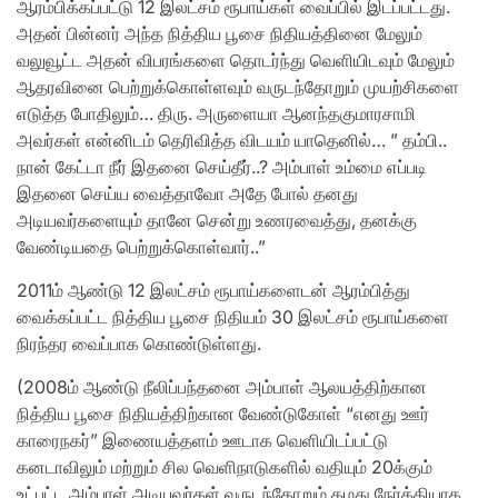
ஆரம்பிக்கப்பட்டு 12 இலட்சம் ரூபாய்கள் வைப்பில் இடப்பட்டது.
அதன் பின்னர் அந்த நித்திய பூசை நிதியத்தினை மேலும்
வலுவூட்ட அதன் விபரங்களை தொடர்ந்து வெளியிடவும் மேலும்
ஆதரவினை பெற்றுக்கொள்ளவும் வருடந்தோறும் முயற்சிகளை
எடுத்த போதிலும்… திரு. அருளையா ஆனந்தகுமாரசாமி
அவர்கள் என்னிடம் தெரிவித்த விடயம் யாதெனில்… ” தம்பி..
நான் கேட்டா நீர் இதனை செய்தீர்..? அம்பாள் உம்மை எப்படி
இதனை செய்ய வைத்தாவோ அதே போல் தனது
அடியவர்களையும் தானே சென்று உணரவைத்து, தனக்கு
வேண்டியதை பெற்றுக்கொள்வார்..”
2011ம் ஆண்டு 12 இலட்சம் ரூபாய்களைடன் ஆரம்பித்து
வைக்கப்பட்ட நித்திய பூசை நிதியம் 30 இலட்சம் ரூபாய்களை
நிரந்தர வைப்பாக கொண்டுள்ளது.
(2008ம் ஆண்டு நீலிப்பந்தனை அம்பாள் ஆலயத்திற்கான
நித்திய பூசை நிதியத்திற்கான வேண்டுகோள் “எனது ஊர்
காரைநகர்” இணையத்தளம் ஊடாக வெளியிடப்பட்டு
கனடாவிலும் மற்றும் சில வெளிநாடுகளில் வதியும் 20க்கும்
உட்பட்ட அம்பாள் அடியவர்கள் வருடந்தோறும் தமது நேர்த்தியாக