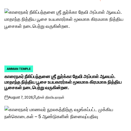
AMMAN TEMPLE
POSTED
காரைநகர் நீலிப்பந்தனை ஶ்ரீ துர்க்கா தேவி அம்பாள் ஆலயம்.
IN
மாதாந்த நித்திய பூசை உபயகாரர்கள் மூலமாக கிரமமாக நித்திய
பூசைகள் நடைபெற்று வருகின்றன.
August 7, 2026
தீசன் திரவியநாதன்
on
Posted
by