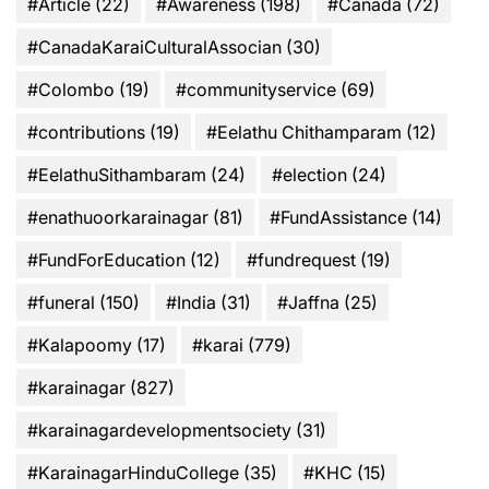
#Article
(22)
#Awareness
(198)
#Canada
(72)
#CanadaKaraiCulturalAssocian
(30)
#Colombo
(19)
#communityservice
(69)
#contributions
(19)
#Eelathu Chithamparam
(12)
#EelathuSithambaram
(24)
#election
(24)
#enathuoorkarainagar
(81)
#FundAssistance
(14)
#FundForEducation
(12)
#fundrequest
(19)
#funeral
(150)
#India
(31)
#Jaffna
(25)
#Kalapoomy
(17)
#karai
(779)
#karainagar
(827)
#karainagardevelopmentsociety
(31)
#KarainagarHinduCollege
(35)
#KHC
(15)