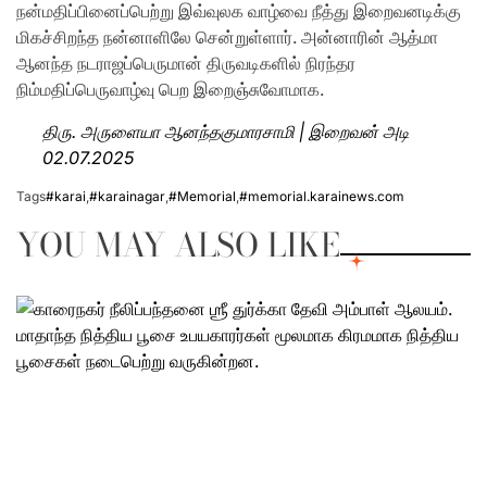
நன்மதிப்பினைப்பெற்று இவ்வுலக வாழ்வை நீத்து இறைவனடிக்கு
மிகச்சிறந்த நன்னாளிலே சென்றுள்ளார். அன்னாரின் ஆத்மா
ஆனந்த நடராஜப்பெருமான் திருவடிகளில் நிரந்தர
நிம்மதிப்பெருவாழ்வு பெற இறைஞ்சுவோமாக.
திரு. அருளையா ஆனந்தகுமாரசாமி | இறைவன் அடி
02.07.2025
Tags
#karai
,
#karainagar
,
#Memorial
,
#memorial.karainews.com
YOU MAY ALSO LIKE