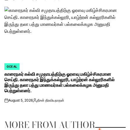
on
Posted
by
GCE AL
POSTED
காரைநகர் கல்வி சமுதாயத்திற்கு ஓரளவு மகிழ்ச்சிகரமான
IN
செய்தி. காரைநகர் இந்துக்கல்லூரி, யாழ்ற்ரன் கல்லூரிகளில்
இருந்து தலா பத்து மாணவர்கள் பல்கலைக்கழக அனுமதி
பெற்றுள்ளனர்.
August 5, 2026
தீசன் திரவியநாதன்
on
Posted
by
MORE FROM AUTHOR