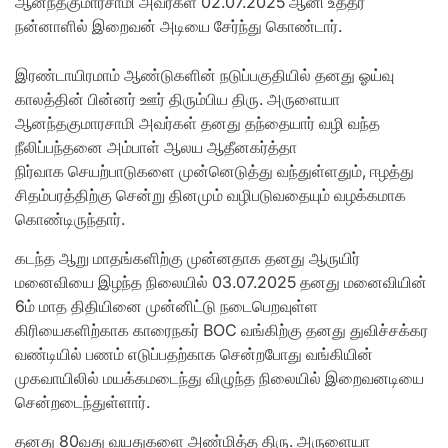
ஆனந்தகுமாரசாமி அவர்கள் 02.07.2025 ஆனி உத்தர
நன்னாளில் இறைவன் அடியை சேர்ந்து கொண்டார்.
இரண்டாயிரமாம் ஆண்டுகளின் நடுப்பகுதியில் தனது ஓய்வு
காலத்தின் பின்னர் ஊர் திரும்பிய திரு. அருளையா
ஆனந்தகுமாரசாமி அவர்கள் தனது தந்தையார் வழி வந்த
நீலிப்பந்தனை அம்பாள் ஆலய ஆதீனகர்த்தா
நிர்வாக
செயற்பாடுகளை முன்னெடுத்து வந்துள்ளதும், ஈழத்து
சிதம்பரத்திற்கு சென்று தினமும் வழிபடுவதையும் வழக்கமாக
கொண்டிருந்தார்.
கடந்த ஆறு மாதங்களிற்கு முன்னதாக தனது ஆருயிர்
மனைவியை இழந்த நிலையில் 03.07.2025 தனது மனைவியின்
6ம் மாத திதியினை முன்னிட்டு நடைபெறவுள்ள
கிரியைகளிற்காக காரைநகர் BOC வங்கிற்கு தனது துவிச்சக்கர
வண்டியில் பணம் எடுப்பதற்காக சென்றபோது வங்கியின்
முகவாயிலில் மயக்கமடைந்து விழுந்த நிலையில் இறைவனடியை
சென்றடைந்துள்ளார்.
தனது 80வது வயதுகளை அண்மித்த திரு. அருளையா