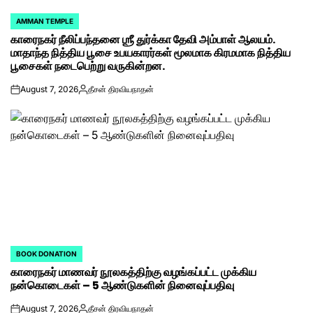
AMMAN TEMPLE
POSTED
காரைநகர் நீலிப்பந்தனை ஶ்ரீ துர்க்கா தேவி அம்பாள் ஆலயம்.
IN
மாதாந்த நித்திய பூசை உபயகாரர்கள் மூலமாக கிரமமாக நித்திய
பூசைகள் நடைபெற்று வருகின்றன.
August 7, 2026
தீசன் திரவியநாதன்
on
Posted
by
BOOK DONATION
POSTED
காரைநகர் மாணவர் நூலகத்திற்கு வழங்கப்பட்ட முக்கிய
IN
நன்கொடைகள் – 5 ஆண்டுகளின் நினைவுப்பதிவு
August 7, 2026
தீசன் திரவியநாதன்