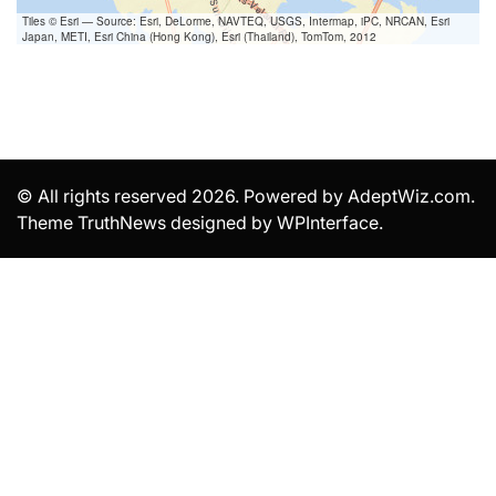
Tiles © Esri — Source: Esri, DeLorme, NAVTEQ, USGS, Intermap, iPC, NRCAN, Esri
Japan, METI, Esri China (Hong Kong), Esri (Thailand), TomTom, 2012
© All rights reserved 2026. Powered by AdeptWiz.com.
Theme TruthNews designed by
WPInterface
.