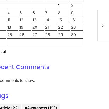
1
2
நடந்
4
5
6
7
8
9
ஞாயி
11
12
13
14
15
16
மணி
நடைப
18
19
20
21
22
23
தொட
25
26
27
28
29
30
கலந்
 Jul
ecent Comments
comments to show.
ags
rticle
(22)
#Awareness
(198)