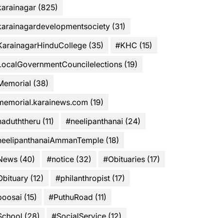
karainagar
(825)
karainagardevelopmentsociety
(31)
KarainagarHinduCollege
(35)
#KHC
(15)
LocalGovernmentCouncilelections
(19)
Memorial
(38)
memorial.karainews.com
(19)
naduththeru
(11)
#neelipanthanai
(24)
neelipanthanaiAmmanTemple
(18)
News
(40)
#notice
(32)
#Obituaries
(17)
Obituary
(12)
#philanthropist
(17)
poosai
(15)
#PuthuRoad
(11)
School
(28)
#SocialService
(12)