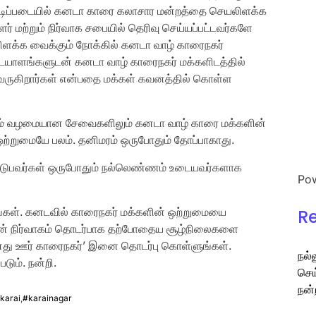
் அடிப்படையில் கனடா காரை கலாசார மன்றத்தை செயலிளக்க
மற்றும் நிர்வாக சபையில் தெரிவு செய்யப்பட்டவர்களே
ளக்க வைக்கும் நோக்கில் கனடா வாழ் காரைநகர்
ையாளங்களுடன் கனடா வாழ் காரைநகர் மக்களிடத்தில்
வருகிறார்கள் என்பதை மக்கள் கவனத்தில் கொள்ள
ும் வழமையான சேவைகளிலும் கனடா வாழ் காரை மக்களின்
. ஒற்றுமையே பலம். தனிமரம் ஒருபோதும் தோப்பாகாது.
ற்படுபவர்கள் ஒருபோதும் நல்லெண்ணம் உடையவர்களாக
Po
கள். கனடவில் காரைநகர் மக்களின் ஒற்றுமையை
R
தின் நிர்வாகம் தொடர்பாக தற்போதைய சூழ்நிலைகளை
து ஊர் காரைநகர்’ இனை தொடர்பு கொள்ளுங்கள்.
நல்
ும். நன்றி.
செய
நன்
karai
,
#karainagar