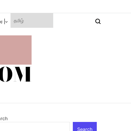
ை |
Search
COM
rch
Search