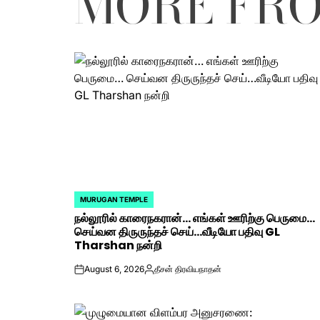
MORE FR
MURUGAN TEMPLE
POSTED
நல்லூரில் காரைநகரான்… எங்கள் ஊரிற்கு பெருமை…
IN
செய்வன திருருந்தச் செய்…வீடியோ பதிவு GL
Tharshan நன்றி
August 6, 2026
தீசன் திரவியநாதன்
on
Posted
by