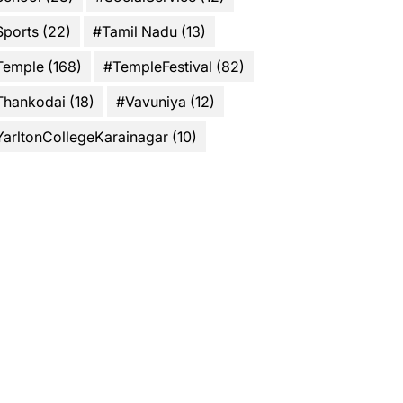
Sports
(22)
#Tamil Nadu
(13)
Temple
(168)
#TempleFestival
(82)
Thankodai
(18)
#Vavuniya
(12)
YarltonCollegeKarainagar
(10)