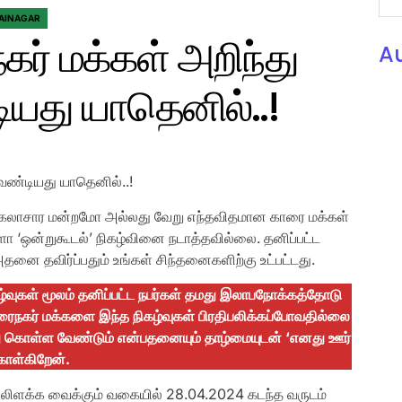
AINAGAR
ர் மக்கள் அறிந்து
A
யது யாதெனில்..!
ேண்டியது யாதெனில்..!
 கலாசார மன்றமோ அல்லது வேறு எந்தவிதமான காரை மக்கள்
ோ ‘ஒன்றுகூடல்’ நிகழ்வினை நடாத்தவில்லை. தனிப்பட்ட
அதனை தவிர்ப்பதும் உங்கள் சிந்தனைகளிற்கு உட்பட்டது.
ிகழ்வுகள் மூலம் தனிப்பட்ட நபர்கள் தமது இலாபநோக்கத்தோடு
ாரைநகர் மக்களை இந்த நிகழ்வுகள் பிரதிபலிக்கப்போவதில்லை
து கொள்ள வேண்டும் என்பதனையும் தாழ்மையுடன் ‘எனது ஊர்
ொள்கிறேன்.
லிளக்க வைக்கும் வகையில் 28.04.2024 கடந்த வருடம்