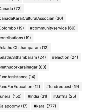
Canada
(72)
CanadaKaraiCulturalAssocian
(30)
Colombo
(19)
#communityservice
(69)
ontributions
(19)
Eelathu Chithamparam
(12)
EelathuSithambaram
(24)
#election
(24)
enathuoorkarainagar
(80)
FundAssistance
(14)
FundForEducation
(12)
#fundrequest
(19)
uneral
(150)
#India
(31)
#Jaffna
(25)
Kalapoomy
(17)
#karai
(777)