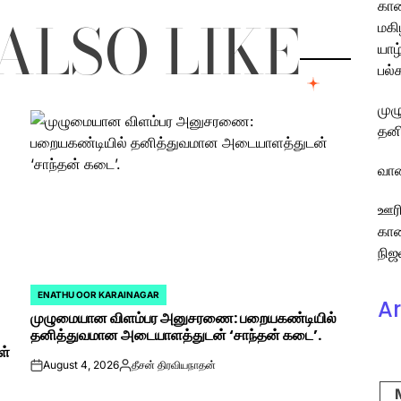
கார
ALSO LIKE
மகி
யாழ
பல்
முழ
தனி
வான
ஊரி
காண
நிஜ
ENATHU OOR KARAINAGAR
POSTED
Ar
முழுமையான விளம்பர அனுசரணை: பறையகண்டியில்
IN
தனித்துவமான அடையாளத்துடன் ‘சாந்தன் கடை’.
ள்
August 4, 2026
தீசன் திரவியநாதன்
on
Posted
by