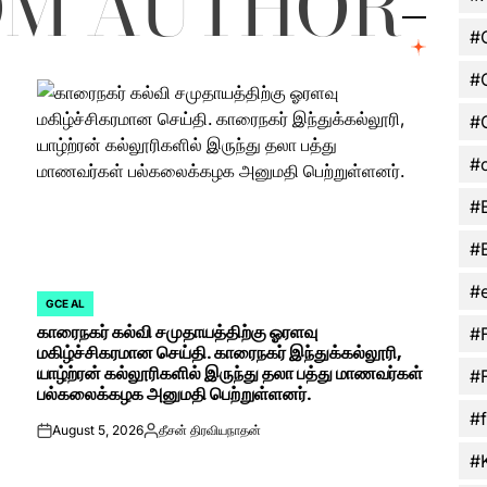
OM AUTHOR
#
#
#
#c
#
#
#
GCE AL
POSTED
காரைநகர் கல்வி சமுதாயத்திற்கு ஓரளவு
IN
#
மகிழ்ச்சிகரமான செய்தி. காரைநகர் இந்துக்கல்லூரி,
யாழ்ற்ரன் கல்லூரிகளில் இருந்து தலா பத்து மாணவர்கள்
#
பல்கலைக்கழக அனுமதி பெற்றுள்ளனர்.
#f
August 5, 2026
தீசன் திரவியநாதன்
on
Posted
by
#