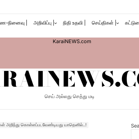
ண-நினைவு |
அறிவிப்பு |
நிதி உதவி |
செய்திகள் |
கட்டுர
RAINEWS.
செய் அல்லது செத்து மடி
ள் அறிந்து கொள்ளப்படவேண்டியது யாதெனில்..!
Sea