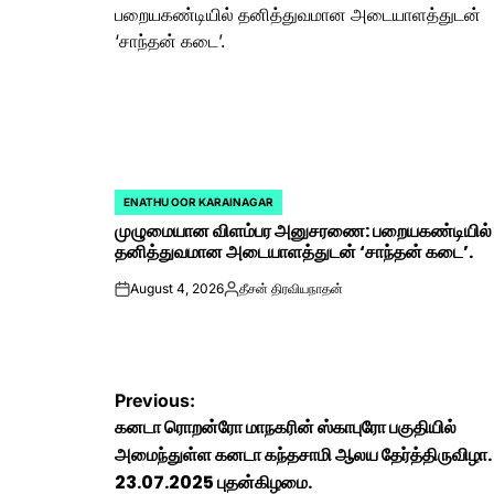
ENATHU OOR KARAINAGAR
POSTED
முழுமையான விளம்பர அனுசரணை: பறையகண்டியில்
IN
தனித்துவமான அடையாளத்துடன் ‘சாந்தன் கடை’.
August 4, 2026
தீசன் திரவியநாதன்
on
Posted
by
Post
Previous:
கனடா ரொறன்ரோ மாநகரின் ஸ்காபுரோ பகுதியில்
navigation
அமைந்துள்ள கனடா கந்தசாமி ஆலய தேர்த்திருவிழா.
23.07.2025 புதன்கிழமை.