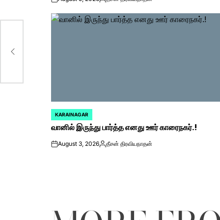
on
Posted
by
ி
KARAINAGAR
POSTED
வானில் இருந்து பார்த்த எனது ஊர் காரைநகர்.!
IN
August 3, 2026
தீசன் திரவியநாதன்
on
Posted
by