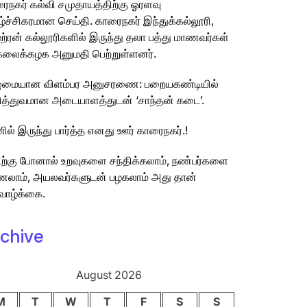
ைநகர் கல்வி சமுதாயத்திற்கு ஓரளவு
ழ்ச்சிகரமான செய்தி. காரைநகர் இந்துக்கல்லூரி,
்ற்ரன் கல்லூரிகளில் இருந்து தலா பத்து மாணவர்கள்
கலைக்கழக அனுமதி பெற்றுள்ளனர்.
ுமையான விளம்பர அனுசரணை: பறையகண்டியில்
த்துவமான அடையாளத்துடன் ‘சாந்தன் கடை’.
ில் இருந்து பார்த்த எனது ஊர் காரைநகர்.!
ற்கு போனால் உறவுகளை சந்திக்கலாம், நண்பர்களை
லாம், அயலவர்களுடன் பழகலாம் அது தான்
வாழ்க்கை.
chive
August 2026
M
T
W
T
F
S
S