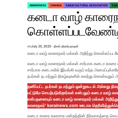
AWARENESS
CANADA
KARAI CULTURAL ASSOCIATION
KAR
POSTED
கனடா வாழ் காரைநக
IN
கொள்ளப்படவேண்டி
on
July 25, 2025
தீசன் திரவியநாதன்
கனடா வாழ் காரைநகர் மக்கள் அறிந்து கொள்ளப்படவ
கனடா வாழ் காரைநகர் மக்கள் சார்பாக கனடா காரை
சார்பாக கனடாவில் இயங்கி வரும் எந்த அமைப்புக்கள
நபர்கள் நடாத்தும் நிகழ்வுகளில் கலந்து கொள்வதும் 
தனிப்பட்ட நபர்கள் நடாத்தும் ஒன்றுகூடல் அல்லது ந
மட்டுமே செயற்படுகிறார்கள் என்பதும் கனடா வாழ் க
என்பதனையும் கனடா வாழ் காரைநகர் மக்கள் அறிந்
காரைநகர்’ karainews.com ஊடாக தெரிவித்துக்க
கனடா காரை கலாசார மன்றத்தின் நிர்வாகத்தை செய