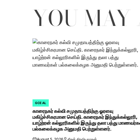
YOU MAY 
GCE AL
POSTED
காரைநகர் கல்வி சமுதாயத்திற்கு ஓரளவு
IN
மகிழ்ச்சிகரமான செய்தி. காரைநகர் இந்துக்கல்லூரி,
யாழ்ற்ரன் கல்லூரிகளில் இருந்து தலா பத்து மாணவர்க
பல்கலைக்கழக அனுமதி பெற்றுள்ளனர்.
August 5, 2026
தீசன் திரவியநாதன்