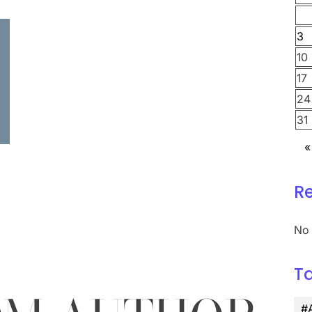
3
10
17
24
31
«
R
No 
T
#A