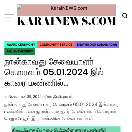
Skip
to
KARAINEWS.COM
content
Menu
Sea
AWARD CEREMONY
COMMUNITY SERVICE
ENATHU OOR KARAINAGAR
POSTED
PHILANTHROPIST
IN
நான்காவது சேவையாளர்
கெளரவம் 05.01.2024 இல்
காரை மண்ணில்…
on
November 29, 2024
தீசன் திரவியநாதன்
நான்காவது சேவையாளர் கெளரவம் 05.01.2024 இல் காரை
மண்ணில்… எனது ஊர் காரைதகர்’ சேவையாளர் கெளரவம்
பெறும் மேலும் இரு மண்ணின் சேவையாளர்கள்.
சிவபூமியாக பெருமை பெற்றுள்ள காரை மண்ணில்