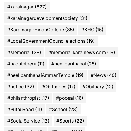
#karainagar
(827)
#karainagardevelopmentsociety
(31)
#KarainagarHinduCollege
(35)
#KHC
(15)
#LocalGovernmentCouncilelections
(19)
#Memorial
(38)
#memorial.karainews.com
(19)
#naduththeru
(11)
#neelipanthanai
(25)
#neelipanthanaiAmmanTemple
(19)
#News
(40)
#notice
(32)
#Obituaries
(17)
#Obituary
(12)
#philanthropist
(17)
#poosai
(16)
#PuthuRoad
(11)
#School
(28)
#SocialService
(12)
#Sports
(22)