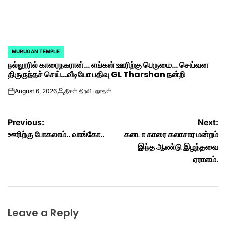
MURUGAN TEMPLE
POSTED
நல்லூரில் காரைநகரான்… எங்கள் ஊரிற்கு பெருமை… செய்வன
IN
திருருந்தச் செய்…வீடியோ பதிவு GL Tharshan நன்றி
August 6, 2026
தீசன் திரவியநாதன்
on
Posted
by
Post
Previous:
Next:
ஊரிற்கு போகலாம்.. வாங்கோ..
கனடா காரை கலாசார மன்றம்
navigation
இந்த ஆண்டு இழந்தவை
ஏராளம்.
Leave a Reply