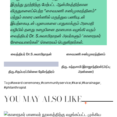
இருந்து நூற்றிற்கு மேற்பட்ட ஆன்மீகத்திற்கான
விருதுகளைப்பெற்ற “சைவமணி சண்முகரத்தினம்”
மற்றும் காரை மண்ணில் மருத்துவ பணியுடன்
இயற்கையுடன் பழமைகளை பாதுகாக்கும் அமைதி
வழியில் தனது உழைபினை தானமாக வழங்கி வரும்
வைத்தியர் Dr. S.சுவாமிநாதன் அவர்களும் ‘காரைநகர்
சேவையாளர்கள்’ கெளரவம் பெறுகிறார்கள்.
வைத்தியர் Dr.S.சுவாமிநாதன்
சைவமணி சண்முகரத்தினம்
திரு. கந்தசாமி இராஜசந்திரன்(அப்பு
திரு.சிதம்பரப்பிள்ளை நேசேந்திரம்
அண்ணை)
Tags
#award ceremoney
,
#communityservice
,
#karai
,
#karainagar
,
#philanthropist
YOU MAY ALSO LIKE