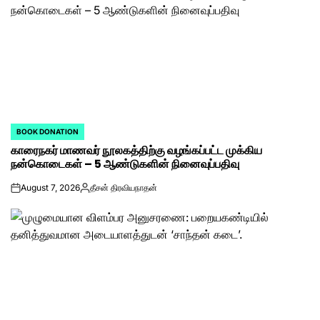
BOOK DONATION
POSTED
காரைநகர் மாணவர் நூலகத்திற்கு வழங்கப்பட்ட முக்கிய
IN
நன்கொடைகள் – 5 ஆண்டுகளின் நினைவுப்பதிவு
August 7, 2026
தீசன் திரவியநாதன்
on
Posted
by