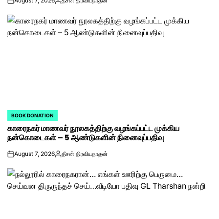
August 7, 2026
தீசன் திரவியநாதன்
on
Posted
by
BOOK DONATION
POSTED
காரைநகர் மாணவர் நூலகத்திற்கு வழங்கப்பட்ட முக்கிய
IN
நன்கொடைகள் – 5 ஆண்டுகளின் நினைவுப்பதிவு
August 7, 2026
தீசன் திரவியநாதன்
on
Posted
by