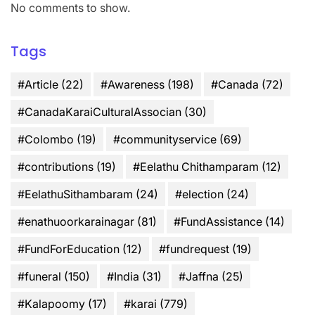
No comments to show.
Tags
#Article
(22)
#Awareness
(198)
#Canada
(72)
#CanadaKaraiCulturalAssocian
(30)
#Colombo
(19)
#communityservice
(69)
#contributions
(19)
#Eelathu Chithamparam
(12)
#EelathuSithambaram
(24)
#election
(24)
#enathuoorkarainagar
(81)
#FundAssistance
(14)
#FundForEducation
(12)
#fundrequest
(19)
#funeral
(150)
#India
(31)
#Jaffna
(25)
#Kalapoomy
(17)
#karai
(779)