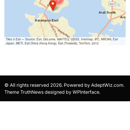
Tiles © Esri — Source: Esri, DeLorme, NAVTEQ, USGS, Intermap, iPC, NRCAN, Esri
Japan, METI, Esri China (Hong Kong), Esri (Thailand), TomTom, 2012
© All rights reserved 2026. Powered by AdeptWiz.com.
Theme TruthNews designed by
WPInterface
.