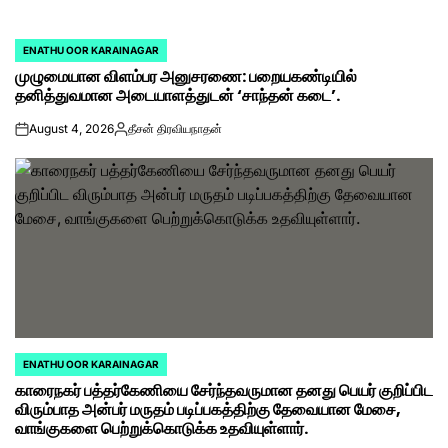
ENATHU OOR KARAINAGAR
POSTED
முழுமையான விளம்பர அனுசரணை: பறையகண்டியில்
IN
தனித்துவமான அடையாளத்துடன் ‘சாந்தன் கடை’.
August 4, 2026
தீசன் திரவியநாதன்
on
Posted
by
ENATHU OOR KARAINAGAR
POSTED
காரைநகர் பத்தர்கேணியை சேர்ந்தவருமான தனது பெயர் குறிப்பிட
IN
விரும்பாத அன்பர் மருதம் படிப்பகத்திற்கு தேவையான மேசை,
வாங்குகளை பெற்றுக்கொடுக்க உதவியுள்ளார்.