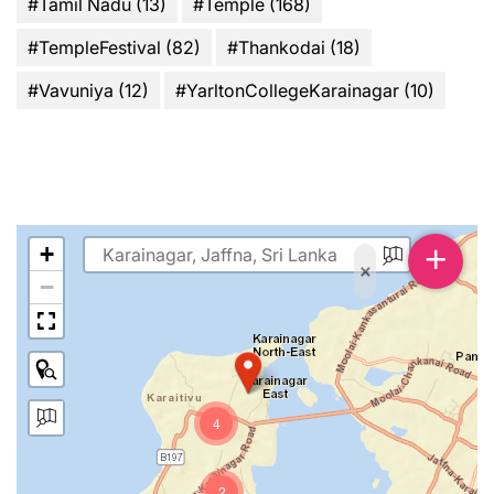
#Tamil Nadu
(13)
#Temple
(168)
#TempleFestival
(82)
#Thankodai
(18)
#Vavuniya
(12)
#YarltonCollegeKarainagar
(10)
+
+
×
−
4
2