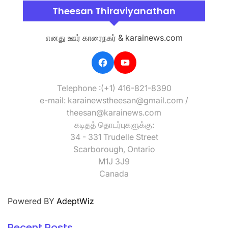
Theesan Thiraviyanathan
எனது ஊர் காரைநகர் & karainews.com
Telephone :(+1) 416-821-8390
e-mail: karainewstheesan@gmail.com /
theesan@karainews.com
கடிதத் தொடர்புகளுக்கு:
34 - 331 Trudelle Street
Scarborough, Ontario
M1J 3J9
Canada
Powered BY
AdeptWiz
Recent Posts