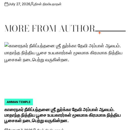
July 27, 2026
தீசன் திரவியநாதன்
on
Posted
by
MORE FROM AUTHOR
AMMAN TEMPLE
POSTED
காரைநகர் நீலிப்பந்தனை ஶ்ரீ துர்க்கா தேவி அம்பாள் ஆலயம்.
IN
மாதாந்த நித்திய பூசை உபயகாரர்கள் மூலமாக கிரமமாக நித்திய
பூசைகள் நடைபெற்று வருகின்றன.