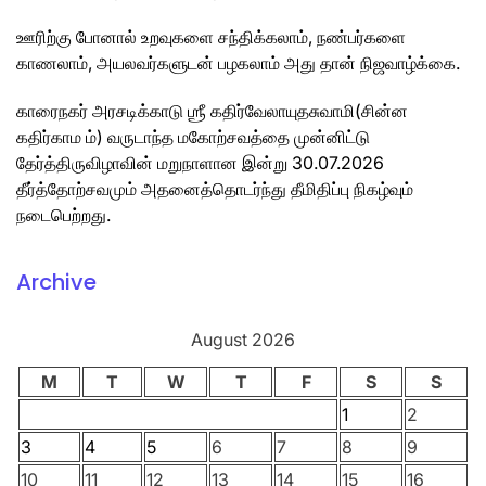
ஊரிற்கு போனால் உறவுகளை சந்திக்கலாம், நண்பர்களை
காணலாம், அயலவர்களுடன் பழகலாம் அது தான் நிஜவாழ்க்கை.
காரைநகர் அரசடிக்காடு ஶ்ரீ கதிர்வேலாயுதசுவாமி(சின்ன
கதிர்காம ம்) வருடாந்த மகோற்சவத்தை முன்னிட்டு
தேர்த்திருவிழாவின் மறுநாளான இன்று 30.07.2026
தீர்த்தோற்சவமும் அதனைத்தொடர்ந்து தீமிதிப்பு நிகழ்வும்
நடைபெற்றது.
Archive
August 2026
M
T
W
T
F
S
S
1
2
3
4
5
6
7
8
9
10
11
12
13
14
15
16