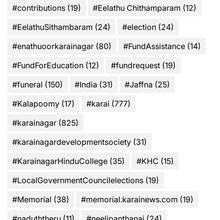
#contributions
(19)
#Eelathu Chithamparam
(12)
#EelathuSithambaram
(24)
#election
(24)
#enathuoorkarainagar
(80)
#FundAssistance
(14)
#FundForEducation
(12)
#fundrequest
(19)
#funeral
(150)
#India
(31)
#Jaffna
(25)
#Kalapoomy
(17)
#karai
(777)
#karainagar
(825)
#karainagardevelopmentsociety
(31)
#KarainagarHinduCollege
(35)
#KHC
(15)
#LocalGovernmentCouncilelections
(19)
#Memorial
(38)
#memorial.karainews.com
(19)
#naduththeru
(11)
#neelipanthanai
(24)