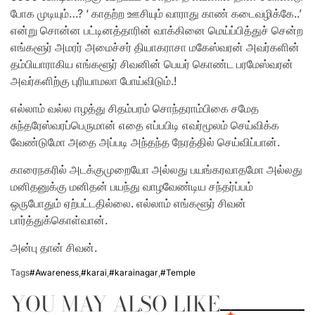
போக முடியும்…? ‘ காதற்ற ஊசியும் வாராது காண் கடைவழிக்கே..’
என்று சொன்ன பட்டினத்தாரின் வாக்கினை மெய்ப்பித்துச் சென்ற
எங்களூர் அமரர் அமைச்சர் தியாகராசா மகேஸ்வரன் அவர்களின்
தம்பியாராகிய எங்களூர் சிவனின் பெயர் கொண்ட பரமேஸ்வரன்
அவர்களிற்கு புரியாமலா போய்விடும்.!
எல்லாம் வல்ல ஈழத்து சிதம்பரம் சொந்தராம்பிகை சமேத
சுந்தரேஸ்வரப்பெருமான் எதை எப்பபிடி எவர்மூலம் செய்விக்க
வேண்டுமோ அதை அப்படி அந்தந்த நேரத்தில் செய்விப்பான்.
காரைநகரில் அடக்குமுறையோ அல்லது பயங்கரவாதமோ அல்லது
மனிதனுக்கு மனிதன் பயந்து வாழவேண்டிய சந்தர்ப்பம்
ஒருபோதும் ஏற்பட்டதில்லை. எல்லாம் எங்களூர் சிவன்
பார்த்துக்கொள்வான்.
அன்பு தான் சிவன்.
Tags
#Awareness
,
#karai
,
#karainagar
,
#Temple
YOU MAY ALSO LIKE