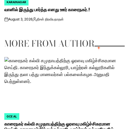
KARAINAGAR
POSTED
வானில் இருந்து பார்த்த எனது ஊர் காரைநகர்.!
IN
August 3, 2026
தீசன் திரவியநாதன்
on
Posted
by
MORE FROM AUTHOR
GCE AL
POSTED
காரைநகர் கல்வி சமுதாயத்திற்கு ஓரளவு மகிழ்ச்சிகரமான
IN