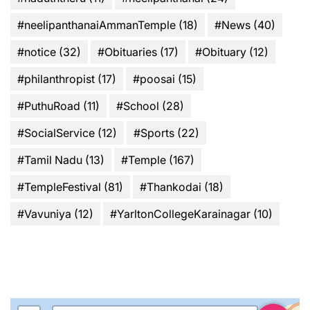
#neelipanthanaiAmmanTemple
(18)
#News
(40)
#notice
(32)
#Obituaries
(17)
#Obituary
(12)
#philanthropist
(17)
#poosai
(15)
#PuthuRoad
(11)
#School
(28)
#SocialService
(12)
#Sports
(22)
#Tamil Nadu
(13)
#Temple
(167)
#TempleFestival
(81)
#Thankodai
(18)
#Vavuniya
(12)
#YarltonCollegeKarainagar
(10)