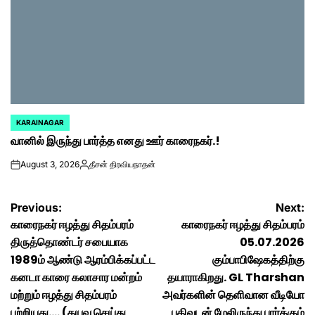
KARAINAGAR
POSTED
வானில் இருந்து பார்த்த எனது ஊர் காரைநகர்.!
IN
August 3, 2026
தீசன் திரவியநாதன்
on
Posted
by
Post
Previous:
Next:
காரைநகர் ஈழத்து சிதம்பரம்
காரைநகர் ஈழத்து சிதம்பரம்
navigation
திருத்தொண்டர் சபையாக
05.07.2026
1989ம் ஆண்டு ஆரம்பிக்கப்பட்ட
கும்பாபிஷேகத்திற்கு
கனடா காரை கலாசார மன்றம்
தயாராகிறது. GL Tharshan
மற்றும் ஈழத்து சிதம்பரம்
அவர்களின் தெளிவான வீடியோ
பற்றியது…. (தயவு செய்து
பதிவுடன் மேலிருந்து பார்க்கும்