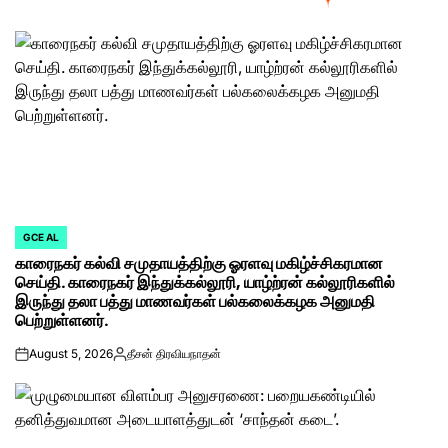
GCE AL
POSTED
காரைநகர் கல்வி சமுதாயத்திற்கு ஓரளவு மகிழ்ச்சிகரமான
IN
செய்தி. காரைநகர் இந்துக்கல்லூரி, யாழ்ற்ரன் கல்லூரிகளில்
இருந்து தலா பத்து மாணவர்கள் பல்கலைக்கழக அனுமதி
பெற்றுள்ளனர்.
August 5, 2026
தீசன் திரவியநாதன்
on
Posted
by