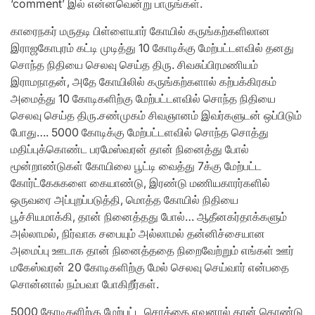
‘comment’ இல் என்னவென்று பாருங்கள்.
காரைநகர் மருதடி பிள்ளையார் கோயில் கருங்கற்களிலான
இராஜகோபுரம் கட்டி முடித்து 10 கோடிக்கு மேற்பட்டளவில் தனது
சொந்த நிதியை செலவு செய்த திரு. சிவசுப்பிரமணியம்
இராமநாதன், அதே கோயிலில் கருங்கற்களால் கற்பக்கிரகம்
அமைத்து 10 கோடிகளிற்கு மேற்பட்டளவில் சொந்த நிதியை
செலவு செய்த திரு.சண்முகம் சிவஞானம் இவர்களுடன் ஒப்பிடும்
போது…. 5000 கோடிக்கு மேற்பட்டளவில் சொந்த சொத்து
மதிப்புக்கொண்ட பரமேஸ்வரன் தான் நினைத்து போல்
மூன்றாண்டுகள் கோயிலை பூட்டி வைத்து 7க்கு மேற்பட்ட
கோர்ட்கேசுகளை கையாண்டு, இரண்டு மணியகாரர்களில்
ஒருவரை அப்புறப்படுத்தி, மொத்த கோயில் நிதியை
பூச்சியமாக்கி, தான் நினைத்தது போல்… ஆதீனகர்தாக்களும்
அல்லாமல், நிர்வாக சபையும் அல்லாமல் தன்னிச்சையான
அமைப்பு ஊடாக தான் நினைத்ததை நிறைவேற்றும் எங்கள் ஊர்
மகேஸ்வரன் 20 கோடிகளிற்கு மேல் செலவு செய்வார் என்பதை
சொன்னால் நம்பவா போகிறீர்கள்.
5000 கோடிகளிற்கு மேற்பட்ட சொத்தை எவனால் தான் கொண்டு