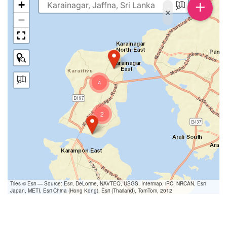
+
+
×
−
4
2
Tiles © Esri — Source: Esri, DeLorme, NAVTEQ, USGS, Intermap, iPC, NRCAN, Esri
Japan, METI, Esri China (Hong Kong), Esri (Thailand), TomTom, 2012