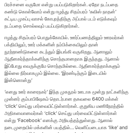
பிரச்சனை வருமோ என்று பயப்படுகிறார்கள். ஏதோ நடப்பதை
கண்டு கொள்வோம் என்று ஈழத்து சிதம்பரம் ‘சுவிஸ் நாதன்’
கட்டிய முகப்பு வாசல் கோபுரத்திற்கு அப்பால் படம் எடுக்கவும்
நடப்பதை சொல்லவும் பயப்படுகிறார்கள்.
ஈழத்து சிதம்பரம் பொதுக்கோயில். ஊர்ப்பணத்திலும் ஊரவர்கள்
பக்தியிலும், ஊர் மக்களின் நம்பிக்கையிலும் தான்
நூற்றாண்டுகளை கடந்தும் இயங்கி வருகிறது. ஆனாலும்
ஆதீனகர்த்தாக்களிற்கு சொந்தமானதாக இருந்தது. ஆனால்
இப்போது எவருக்குமே சொந்தமில்லை. ஆதீனகர்த்தாக்களும்
இல்லை நிர்வாகமும் இல்லை. ‘இரண்டிற்கும் இடையில்
இன்னொன்று’
‘எனது ஊர் காரைநகர்’ இந்த முகநூல் ஊடாக மூன்று நாட்களிற்கு
முன்னர் கும்பாபிஷேகம் தொடர்பான தகவலை 6400 மக்கள்
‘click’ செய்து பார்வையிட்டுள்ளார்கள். குறுகிய மணிநேரத்தில்
அதிகளவானவர்கள் ‘click’ செய்து பார்வையிட்டுள்ளார்கள்
என்று ‘Facebook’ எனக்கு அறியத்தந்துள்ளது. ஆனால்
நடைமுறையில் மக்களின் பயத்தில்… வெளிப்படையாக ‘like’ and