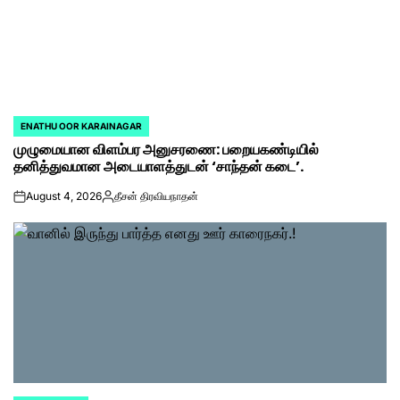
ENATHU OOR KARAINAGAR
POSTED
முழுமையான விளம்பர அனுசரணை: பறையகண்டியில்
IN
தனித்துவமான அடையாளத்துடன் ‘சாந்தன் கடை’.
August 4, 2026
தீசன் திரவியநாதன்
on
Posted
by