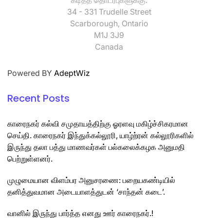
கடிதத் தொடர்புகளுக்கு:
34 - 331 Trudelle Street
Scarborough, Ontario
M1J 3J9
Canada
Powered BY
AdeptWiz
Recent Posts
காரைநகர் கல்வி சமுதாயத்திற்கு ஓரளவு மகிழ்ச்சிகரமான
செய்தி. காரைநகர் இந்துக்கல்லூரி, யாழ்ற்ரன் கல்லூரிகளில்
இருந்து தலா பத்து மாணவர்கள் பல்கலைக்கழக அனுமதி
பெற்றுள்ளனர்.
முழுமையான விளம்பர அனுசரணை: பறையகண்டியில்
தனித்துவமான அடையாளத்துடன் ‘சாந்தன் கடை’.
வானில் இருந்து பார்த்த எனது ஊர் காரைநகர்.!