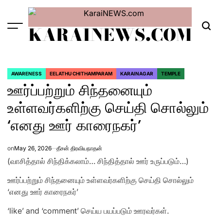
Skip
to
KARAINEWS.COM
content
Menu
Sea
AWARENESS
EELATHU CHITHAMPARAM
KARAINAGAR
TEMPLE
POSTED
ஊர்ப்பற்றும் சிந்தனையும்
IN
உள்ளவர்களிற்கு செய்தி சொல்லும்
‘எனது ஊர் காரைநகர்’
on
May 26, 2026
தீசன் திரவியநாதன்
(வாசித்தால் சிந்திக்கலாம்… சிந்தித்தால் ஊர் உருப்படும்…)
ஊர்ப்பற்றும் சிந்தனையும் உள்ளவர்களிற்கு செய்தி சொல்லும்
‘எனது ஊர் காரைநகர்’
‘like’ and ‘comment’ செய்ய பயப்படும் ஊரவர்கள்.