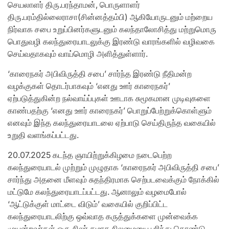
செயலாளர் திரு.பரந்தாமன், பொருளாளர்
திரு.பரம்தில்லைராசா(சின்னத்தம்பி) ஆகியோருடனும் மற்றைய
நிர்வாக சபை உறுப்பினர்களுடனும் கலந்தாலோசித்து மற்றுமொரு
பொதுவழி கலந்துரையாடலுக்கு இரண்டு வாரங்களில் வழிவகை
செய்வதாகவும் வாய்மொழி அளித்துள்ளார்.
‘காரைநகர் அபிவிருத்தி சபை’ சார்ந்த இரண்டு நீதிமன்ற
வழக்குகள் தொடர்பாகவும் ‘எனது ஊர் காரைநகர்’
ஏற்படுத்துகின்ற நல்வாய்ப்புகள் ஊடாக சுமூகமான முடிவுகளை
காண்பதற்கு ‘எனது ஊர் காரைநகர்’ பொறுப்பேற்றுக்கொள்ளும்
எனவும் இந்த கலந்துரையாடலை ஏற்பாடு செய்திருந்த வகையில்
உறுதி வளங்கப்பட்டது.
20.07.2025 கடந்த ஞாயிற்றுக்கிழமை நடைபெற்ற
கலந்துரையாடல் முற்றும் முழுதாக ‘காரைநகர் அபிவிருத்தி சபை’
சார்ந்து அதனை மீளவும் சுதந்திரமாக செற்படவைக்கும் நோக்கில்
மட்டுமே கலந்துரையாடப்பட்டது. ஆனாலும் வழமைபோல்
‘ஆட்டுக்குள் மாட்டை விடும்’ வகையில் குறிப்பிட்ட
கலந்துரையாடலிற்கு ஒவ்வாத கருத்துக்களை முன்வைக்க
முயன்றவர்கள் ஒரு சிலர் தமாக நிலமையை புரிந்து கொண்டு