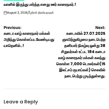
வானில் இருந்து பார்த்த எனது ஊர் காரைநகர்.!
IN
August 3, 2026
தீசன் திரவியநாதன்
on
Posted
by
Post
Previous:
Next:
கனடா வாழ் காரைநகர் மக்கள்
கனடாவில் 27.07.2025
navigation
அறிந்து கொள்ளப்படவேண்டியது
ஞாயிற்றுகிழமை நடைபெற்ற
யாதெனில்..!
தனியார் நிகழ்வு ஒன்று 38
சிறுவர்கள் உட்பட 184 கனடா
வாழ் காரைநகர் மக்கள் கலந்து
கொள்ள 7,000 டொலர்கள்(15
இலட்சம் ரூபாய்கள்) செலவில்
நடைபெற்று முடிந்துள்ளது.
Leave a Reply