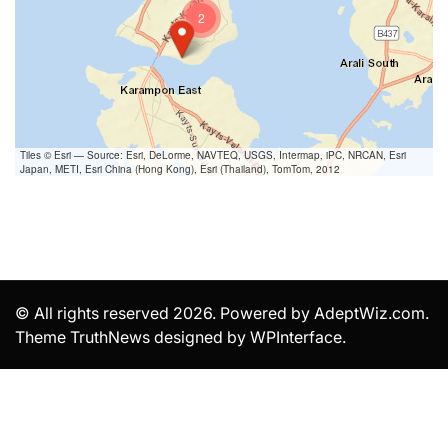
2
Tiles © Esri — Source: Esri, DeLorme, NAVTEQ, USGS, Intermap, iPC, NRCAN, Esri
Japan, METI, Esri China (Hong Kong), Esri (Thailand), TomTom, 2012
© All rights reserved 2026. Powered by AdeptWiz.com.
Theme TruthNews designed by
WPInterface
.