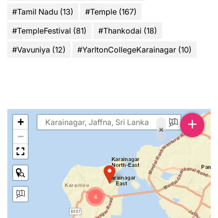
#Tamil Nadu
(13)
#Temple
(167)
#TempleFestival
(81)
#Thankodai
(18)
#Vavuniya
(12)
#YarltonCollegeKarainagar
(10)
+
+
×
−
4