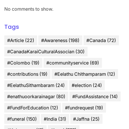
No comments to show.
Tags
#Article
(22)
#Awareness
(198)
#Canada
(72)
#CanadaKaraiCulturalAssocian
(30)
#Colombo
(19)
#communityservice
(69)
#contributions
(19)
#Eelathu Chithamparam
(12)
#EelathuSithambaram
(24)
#election
(24)
#enathuoorkarainagar
(80)
#FundAssistance
(14)
#FundForEducation
(12)
#fundrequest
(19)
#funeral
(150)
#India
(31)
#Jaffna
(25)