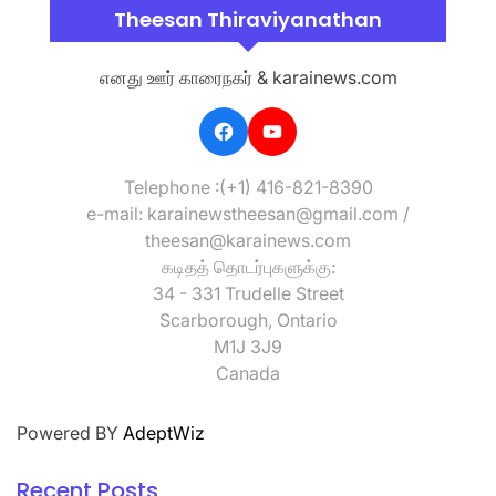
Theesan Thiraviyanathan
எனது ஊர் காரைநகர் & karainews.com
Telephone :(+1) 416-821-8390
e-mail: karainewstheesan@gmail.com /
theesan@karainews.com
கடிதத் தொடர்புகளுக்கு:
34 - 331 Trudelle Street
Scarborough, Ontario
M1J 3J9
Canada
Powered BY
AdeptWiz
Recent Posts