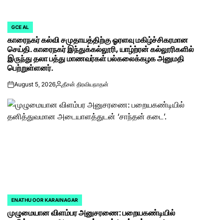
GCE AL
POSTED
காரைநகர் கல்வி சமுதாயத்திற்கு ஓரளவு மகிழ்ச்சிகரமான
IN
செய்தி. காரைநகர் இந்துக்கல்லூரி, யாழ்ற்ரன் கல்லூரிகளில்
இருந்து தலா பத்து மாணவர்கள் பல்கலைக்கழக அனுமதி
பெற்றுள்ளனர்.
August 5, 2026
தீசன் திரவியநாதன்
on
Posted
by
ENATHU OOR KARAINAGAR
POSTED
முழுமையான விளம்பர அனுசரணை: பறையகண்டியில்
IN