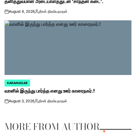
தனித்துவமான அடையாளத்துடன் ‘சாந்தன் கடை’.
August 4, 2026
தீசன் திரவியநாதன்
on
Posted
by
KARAINAGAR
POSTED
வானில் இருந்து பார்த்த எனது ஊர் காரைநகர்.!
IN
August 3, 2026
தீசன் திரவியநாதன்
on
Posted
by
MORE FROM AUTHOR