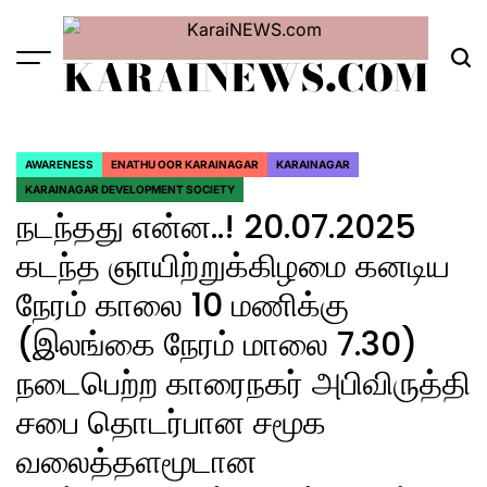
Skip
to
KARAINEWS.COM
content
Menu
Sea
AWARENESS
ENATHU OOR KARAINAGAR
KARAINAGAR
POSTED
KARAINAGAR DEVELOPMENT SOCIETY
IN
நடந்தது என்ன..! 20.07.2025
கடந்த ஞாயிற்றுக்கிழமை கனடிய
நேரம் காலை 10 மணிக்கு
(இலங்கை நேரம் மாலை 7.30)
நடைபெற்ற காரைநகர் அபிவிருத்தி
சபை தொடர்பான சமூக
வலைத்தளமூடான