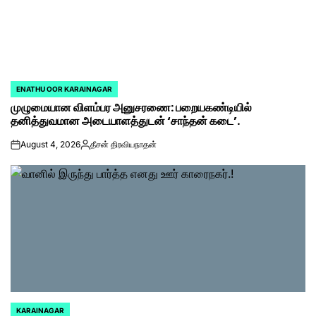
ENATHU OOR KARAINAGAR
POSTED
முழுமையான விளம்பர அனுசரணை: பறையகண்டியில்
IN
தனித்துவமான அடையாளத்துடன் ‘சாந்தன் கடை’.
August 4, 2026
தீசன் திரவியநாதன்
on
Posted
by
KARAINAGAR
POSTED