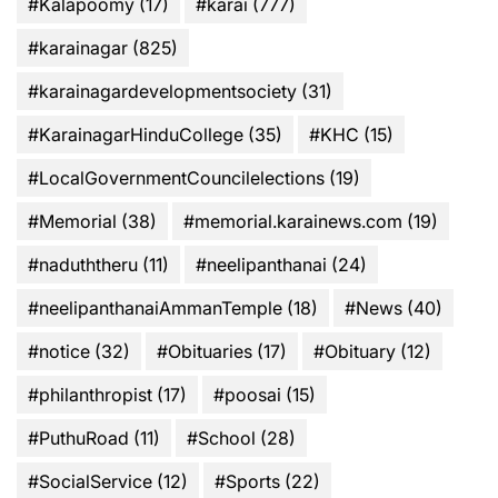
#Kalapoomy
(17)
#karai
(777)
#karainagar
(825)
#karainagardevelopmentsociety
(31)
#KarainagarHinduCollege
(35)
#KHC
(15)
#LocalGovernmentCouncilelections
(19)
#Memorial
(38)
#memorial.karainews.com
(19)
#naduththeru
(11)
#neelipanthanai
(24)
#neelipanthanaiAmmanTemple
(18)
#News
(40)
#notice
(32)
#Obituaries
(17)
#Obituary
(12)
#philanthropist
(17)
#poosai
(15)
#PuthuRoad
(11)
#School
(28)
#SocialService
(12)
#Sports
(22)