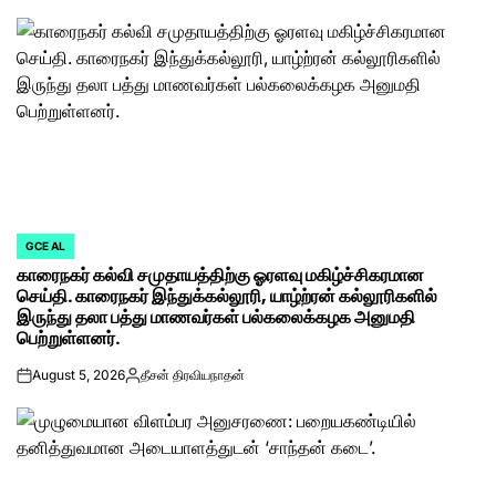
GCE AL
POSTED
காரைநகர் கல்வி சமுதாயத்திற்கு ஓரளவு மகிழ்ச்சிகரமான
IN
செய்தி. காரைநகர் இந்துக்கல்லூரி, யாழ்ற்ரன் கல்லூரிகளில்
இருந்து தலா பத்து மாணவர்கள் பல்கலைக்கழக அனுமதி
பெற்றுள்ளனர்.
August 5, 2026
தீசன் திரவியநாதன்
on
Posted
by